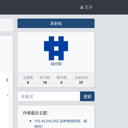
登录
发新帖
lamb
主题数
帖子数
精华数
注册排名
8
18
0
23
搜索
作者最近主题：
103.44.245.252 这种电信机房，能
用吗？