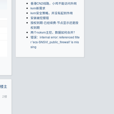
香港CN2线路，小鸡不能访问外网
kvm新需求
kvm安全策略，并没有起到作用
安装被控报错
授权到期-已经续费-节点显示还是授
权到期
两个nokvm主控，数据如何合并？
错误：internal error: referenced filte
r 'ecs-SNSVI_public_firewall' is mis
sing
楼主
2
楼