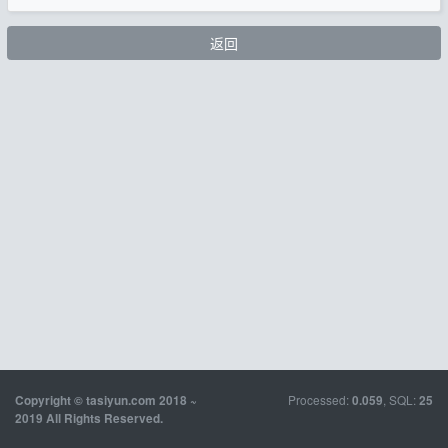
返回
Processed:
, SQL:
Copyright © tasiyun.com 2018 ~
0.059
25
2019 All Rights Reserved.