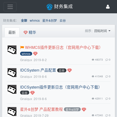
财务集成
财务集成：
whmcs
星外&创梦
云谷
全部
排序：
回帖时间
最新
精华
WHMCS插件更新日志（官网用户中心下载）
whmcs
Gnaiqux
2019-8-2
48373
0
IDCSystem 产品配置
云谷
Gnaiqux
2019-8-6
41548
0
IDCSystem插件更新日志（官网用户中心下载）
云谷
Gnaiqux
2019-8-6
42911
0
星外&创梦 产品配置教程
星外&创梦
Gnaiqux
2019-7-29
47340
0