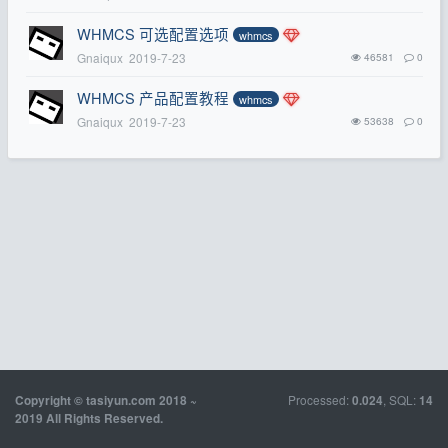
WHMCS 可选配置选项
whmcs
Gnaiqux
2019-7-23
46581
0
WHMCS 产品配置教程
whmcs
Gnaiqux
2019-7-23
53638
0
Processed:
, SQL:
Copyright © tasiyun.com 2018 ~
0.024
14
2019 All Rights Reserved.