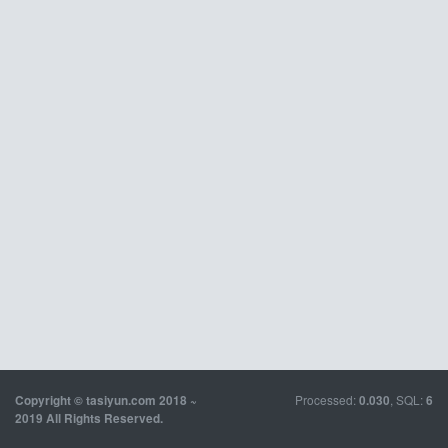
Processed:
, SQL:
Copyright © tasiyun.com 2018 ~
0.030
6
2019 All Rights Reserved.