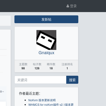
登录
发新帖
Gnaiqux
主题数
帖子数
精华数
注册排名
98
126
18
1
搜索
作者最近主题：
NoKvm 版本更新说明
WHMCS for noKvm插件 v2.1版本更