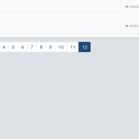
42846
35254
4
5
6
7
8
9
10
11
12