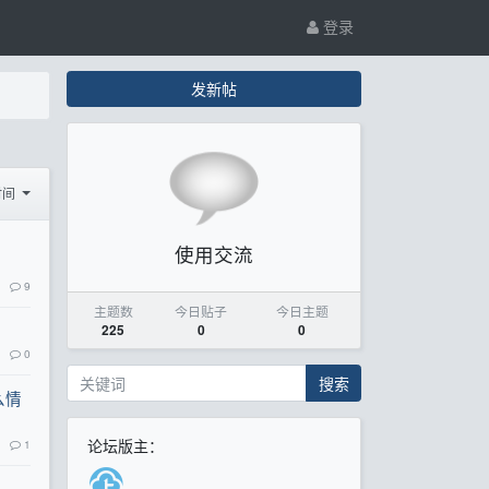
登录
发新帖
时间
使用交流
9
主题数
今日贴子
今日主题
225
0
0
0
搜索
么情
论坛版主：
1