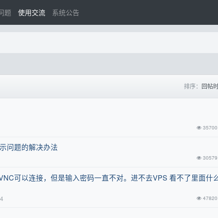
问题
使用交流
系统公告
排序：
回帖
35700
法展示问题的解决办法
30579
VNC可以连接，但是输入密码一直不对。进不去VPS 看不了里面什
-4
47820