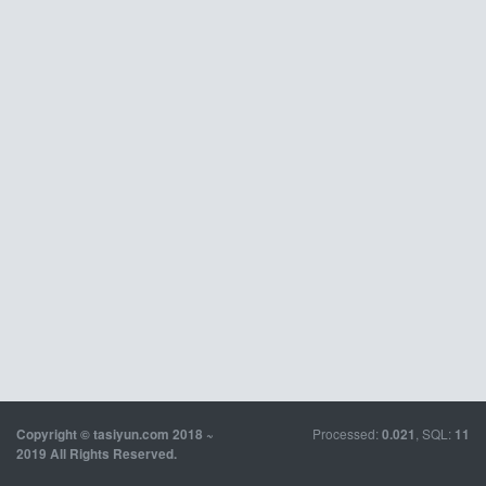
Processed:
, SQL:
Copyright © tasiyun.com 2018 ~
0.021
11
2019 All Rights Reserved.