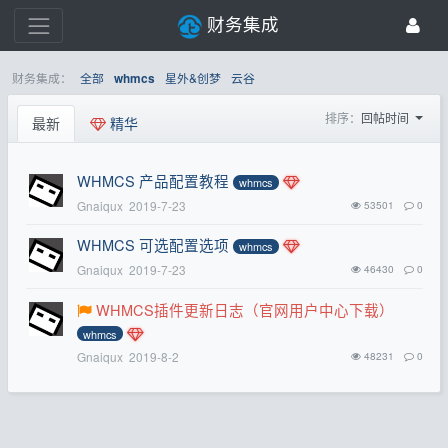
财务集成
财务集成：
全部
星外&创梦
云谷
whmcs
排序：
回帖时间
最新
精华
WHMCS 产品配置教程
whmcs
Gnaiqux
2019-7-23
53501
0
WHMCS 可选配置选项
whmcs
Gnaiqux
2019-7-23
46430
0
WHMCS插件更新日志（官网用户中心下载）
whmcs
Gnaiqux
2019-8-2
48231
0