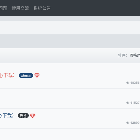
问题
使用交流
系统公告
排序：
回帖
心下载）
whmcs
48356
41527
中心下载）
云谷
42890